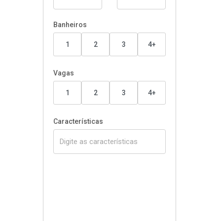
Banheiros
1
2
3
4+
Vagas
1
2
3
4+
Características