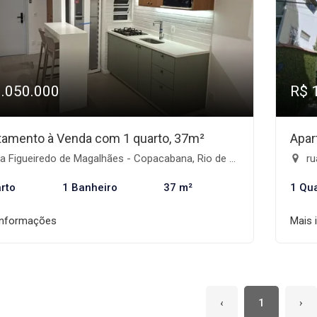
1.050.000
R$ 
tamento à Venda com 1 quarto, 37m²
Apar
 Figueiredo de Magalhães - Copacabana, Rio de Janeiro-RJ
ru
rto
1 Banheiro
37 m²
1 Qu
informações
Mais 
‹
1
›