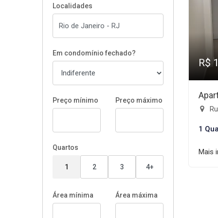
Localidades
Em condomínio fechado?
R$ 
Apar
Preço mínimo
Preço máximo
Rua
1 Qua
Quartos
Mais 
1
2
3
4+
Área mínima
Área máxima