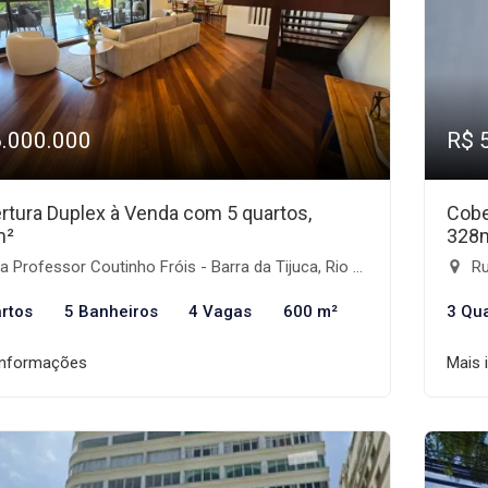
6.000.000
R$ 
rtura Duplex à Venda com 5 quartos,
Cobe
m²
328
 Professor Coutinho Fróis - Barra da Tijuca, Rio de Janeiro-RJ
Rua
rtos
5 Banheiros
4 Vagas
600 m²
3 Qu
informações
Mais 