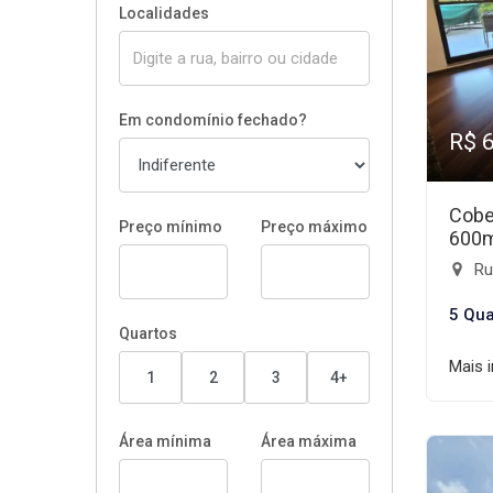
Localidades
Em condomínio fechado?
R$ 
Cobe
Preço mínimo
Preço máximo
600
Rua
5 Qua
Quartos
Mais 
1
2
3
4+
Área mínima
Área máxima