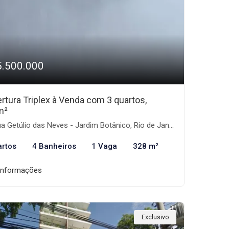
5.500.000
rtura Triplex à Venda com 3 quartos,
m²
 Getúlio das Neves - Jardim Botânico, Rio de Janeiro-RJ
artos
4 Banheiros
1 Vaga
328 m²
informações
Exclusivo