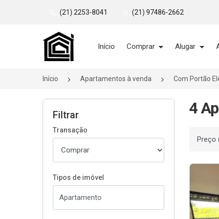
(21) 2253-8041
(21) 97486-2662
Página inicial
Início
Comprar
Alugar
Início
Apartamentos à venda
Com Portão El
4 Ap
Filtrar
Transação
Ordenar
Tipos de imóvel