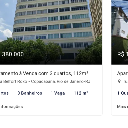
1.380.000
R$ 
tamento à Venda com 3 quartos, 112m²
Apar
a Belfort Roxo - Copacabana, Rio de Janeiro-RJ
ru
rtos
3 Banheiros
1 Vaga
112 m²
1 Qu
informações
Mais 