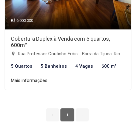
R$ 6.000.000
Cobertura Duplex à Venda com 5 quartos,
600m²
Rua Professor Coutinho Fróis - Barra da Tijuca, Rio de Janeiro-RJ
5 Quartos
5 Banheiros
4 Vagas
600 m²
Mais informações
‹
1
›